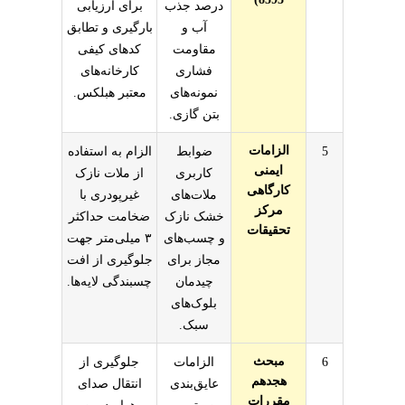
درصد جذب
برای ارزیابی
آب و
بارگیری و تطابق
مقاومت
کدهای کیفی
فشاری
کارخانه‌های
نمونه‌های
معتبر هبلکس.
بتن گازی.
الزامات
5
ضوابط
الزام به استفاده
ایمنی
کاربری
از ملات نازک
کارگاهی
ملات‌های
غیرپودری با
مرکز
خشک نازک
ضخامت حداکثر
تحقیقات
و چسب‌های
۳ میلی‌متر جهت
مجاز برای
جلوگیری از افت
چیدمان
چسبندگی لایه‌ها.
بلوک‌های
سبک.
مبحث
6
الزامات
جلوگیری از
هجدهم
عایق‌بندی
انتقال صدای
مقررات