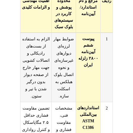
ردیف
مرجع و نام
محدوده
اهمیت مهندسی
استاندارد/
پوشش و
و الزامات کلیدی
آیین‌نامه
کاربرد در
سیستم‌های
بلوک سبک
‌ها در مدیریت و اجرای هبلکس در مناطق لرزه‌خیز
پیوست
1
ضوابط مهار
الزام به استفاده
ششم
لرزه‌ای
از بست‌های
آیین‌نامه
دیوارهای
رادیکالی و
۲۸۰۰ زلزله
غیرسازه‌ای
اتصالات کشویی
ایران
و نحوه
جهت مهار خارج
اتصال بلوک
از صفحه دیوار
هبلکس به
بدون درگیر
اسکلت
شدن با تیر و
سازه.
ستون.
استانداردهای
2
مشخصات
تضمین مقاومت
بین‌المللی
فنی،
فشاری حداقل
ASTM
مقاومت
۲.۵ مگاپاسکال
C1386
فشاری و
و کنترل رواداری