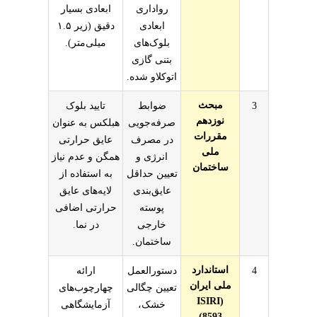
رواداری
ابعادی بسیار
ابعادی
دقیق (زیر ۱.۵
بلوک‌های
میلی‌متر).
بتنی گازی
اتوکلاو شده.
مبحث
3
ضوابط
تایید بلوک
نوزدهم
صرفه‌جویی
هبلکس به عنوان
مقررات
در مصرف
عایق حرارتی
ملی
انرژی و
همگن و عدم نیاز
ساختمان
تعیین حداقل
به استفاده از
عایق‌بندی
لایه‌های عایق
پوسته
حرارتی اضافی
خارجی
در نما.
ساختمان.
استاندارد
4
دستورالعمل
ارائه
ملی ایران
تعیین چگالی
چهارچوب‌های
(ISIRI
خشک،
آزمایشگاهی
8593)