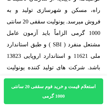
راه، مسکن و شهرسازی تولید و به
فروش میرسد. یونولیت سقفی 20 سانتی
1000 گرمی الزاماً باید آزمون عامل
مشتعل منفرد ( SBI ) و طبق استاندارد
ملی 11621 و استاندارد اروپایی 13823
باشد. شرکت های تولید کننده یونولیت
سقفی مطابق آزمون های مشروحه در
استعلام قیمت و خرید فوم سقفی 20 سانتی
نشریه شماره 4 پاییز 1391 سازمان
1000 گرمی
تحقیقات مسکن وزارت راه، مسکن و