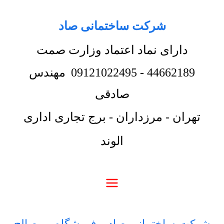
شرکت ساختمانی صاد
دارای نماد اعتماد وزارت صمت
44662189
-
09121022495
مهندس
صادقی
تهران - مرزداران - برج تجاری اداری
الوند
شرکت ساختمانی صاد
-
فروشگاه
-
مصالح