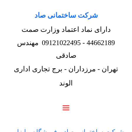
شرکت ساختمانی صاد
دارای نماد اعتماد وزارت صمت
44662189
-
09121022495
مهندس
صادقی
تهران - مرزداران - برج تجاری اداری
الوند
شرکت ساختمانی صاد
-
فروشگاه
-
ابزار و