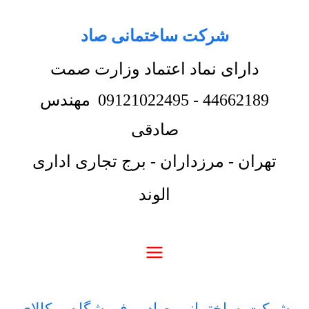
شرکت ساختمانی صاد
دارای نماد اعتماد وزارت صمت
44662189
-
09121022495
مهندس
صادقی
تهران - مرزداران - برج تجاری اداری
الوند
شرکت ساختمانی صاد
-
فروشگاه
-
کالای