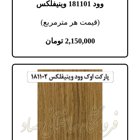
وود 181101 وینیفلکس
(قیمت هر مترمربع)
2,150,000
تومان