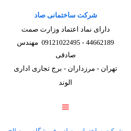
شرکت ساختمانی صاد
دارای نماد اعتماد وزارت صمت
44662189
-
09121022495
مهندس
صادقی
تهران - مرزداران - برج تجاری اداری
الوند
شرکت ساختمانی صاد
-
فروشگاه
-
مصالح