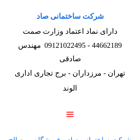
شرکت ساختمانی صاد
دارای نماد اعتماد وزارت صمت
44662189
-
09121022495
مهندس
صادقی
تهران - مرزداران - برج تجاری اداری
الوند
شرکت ساختمانی صاد
-
فروشگاه
-
مصالح