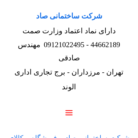
شرکت ساختمانی صاد
دارای نماد اعتماد وزارت صمت
44662189
-
09121022495
مهندس
صادقی
تهران - مرزداران - برج تجاری اداری
الوند
شرکت ساختمانی صاد
-
فروشگاه
-
کالای