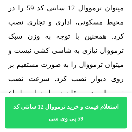
میتوان ترمووال 12 سانتی کد 59 را در
محیط مسکونی، اداری و تجاری نصب
کرد. همچنین با توجه به وزن سبک
ترمووال نیازی به شاسی کشی نیست و
میتوان ترمووال را به صورت مستقیم بر
روی دیوار نصب کرد. سرعت نصب
ترمووال در مقایسه با سایر انواع
دیوارپوش بالا است و سهولت در نصب
استعلام قیمت و خرید ترمووال 12 سانتی کد
59 پی وی سی
ترمووال یکی از ویژگی های اصلی آن