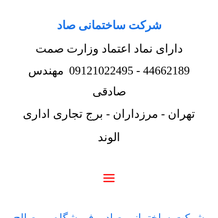
شرکت ساختمانی صاد
دارای نماد اعتماد وزارت صمت
44662189
-
09121022495
مهندس
صادقی
تهران - مرزداران - برج تجاری اداری
الوند
شرکت ساختمانی صاد
-
فروشگاه
-
مصالح