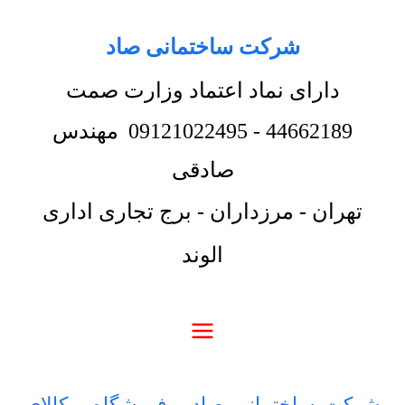
شرکت ساختمانی صاد
دارای نماد اعتماد وزارت صمت
44662189
-
09121022495
مهندس
صادقی
تهران - مرزداران - برج تجاری اداری
الوند
شرکت ساختمانی صاد
-
فروشگاه
-
کالای