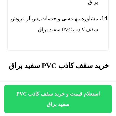
براق
مشاوره مهندسی و خدمات پس از فروش
سقف کاذب PVC سفید براق
خرید سقف کاذب PVC سفید براق
سقف کاذب PVC روکشدار سفید براق
استعلام قیمت و خرید سقف کاذب PVC
که به PVC Ceiling Panel و یا PVC False
سفید براق
Ceiling نیز شناخته میشود تایل معمولاً با