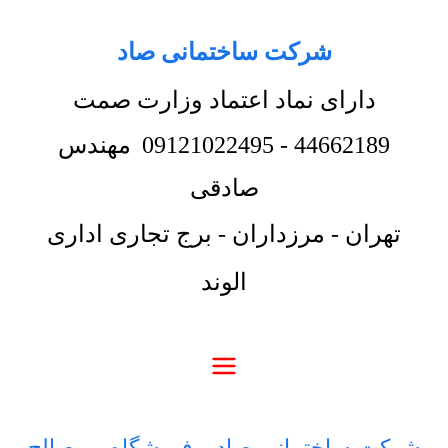
شرکت ساختمانی صاد
دارای نماد اعتماد وزارت صمت
44662189
-
09121022495
مهندس
صادقی
تهران - مرزداران - برج تجاری اداری
الوند
شرکت ساختمانی صاد
-
فروشگاه
-
مصالح