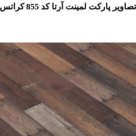
صاویر پارکت لمینت آرتا کد 855 کراتس