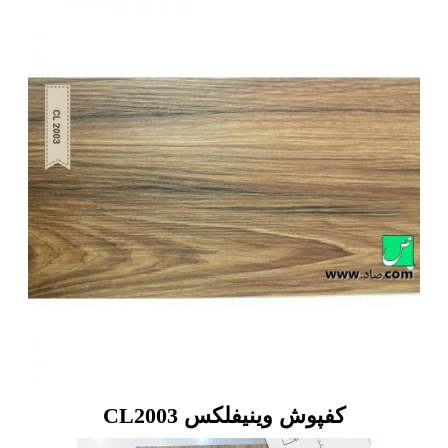
کفپوش وینیفلکس CL2003