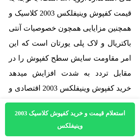
قیمت کفپوش وینیفلکس 2003 کلاسیک و
همچنین مزایایی همچون خصوصیات آنتی
باکتریال و لاک پلی یورتان است که این
امر مقاومت سایش سطح کفپوش را در
مقابل تردد به شدت افزایش میدهد
خرید کفپوش وینیفلکس 2003 اقتصادی و
به صرفه است. همچنین انعطاف پذیری
استعلام قیمت و خرید کفپوش کلاسیک 2003
کفپوش در مقایسه با دیگر انواع کفپوش
وینیفلکس
در بازار ایران نشان از کیفیت بالای این