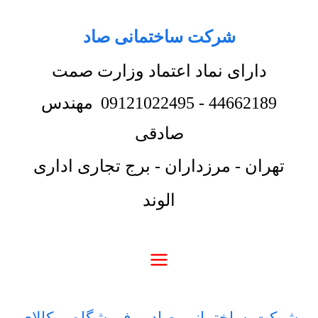
شرکت ساختمانی صاد
دارای نماد اعتماد وزارت صمت
44662189
-
09121022495
مهندس
صادقی
تهران - مرزداران - برج تجاری اداری
الوند
شرکت ساختمانی صاد
-
فروشگاه
-
کالای