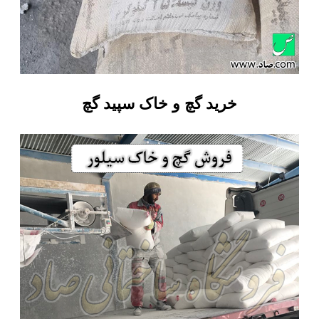
خرید گچ و خاک سپید گچ