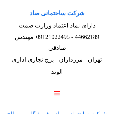
شرکت ساختمانی صاد
دارای نماد اعتماد وزارت صمت
44662189
-
09121022495
مهندس
صادقی
تهران - مرزداران - برج تجاری اداری
الوند
شرکت ساختمانی صاد
-
فروشگاه
-
مصالح