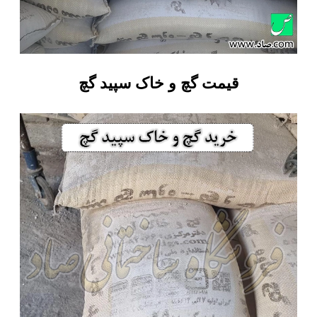
قیمت گچ و خاک سپید گچ