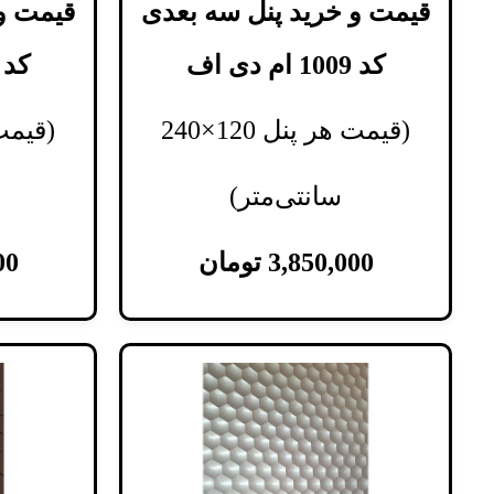
قیمت و خرید پنل سه بعدی
قیمت و
کد 1009 ام دی اف
کد 1010 ام دی ا
(قیمت هر پنل 120×240
سانتی‌متر)
3,850,000
تومان
00