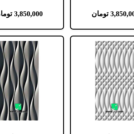
3,850,0
تومان
3,850,000
توما