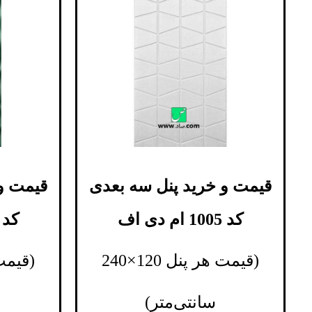
قیمت و خرید پنل سه بعدی
قیمت و
کد 1005 ام دی اف
کد 1006 ام دی ا
(قیمت هر پنل 120×240
سانتی‌متر)