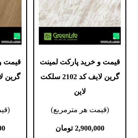
قیمت و خرید پارکت لمینت
قیمت و
گرین لایف کد 2102 سلکت
لاین
(قیمت هر مترمربع)
(قی
2,900,000
تومان
00