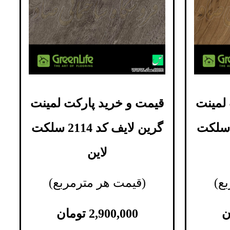
لمینت
قیمت و خرید پارکت لمینت
ین لایف کد 2113 سلکت
گرین لایف کد 2114 سلکت
لاین
ع)
(قیمت هر مترمربع)
ن
2,900,000
تومان