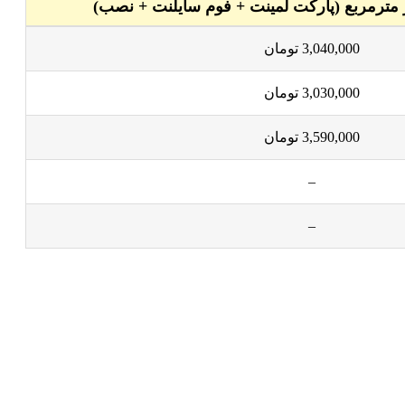
مترمربع (پارکت لمینت + فوم سایلنت + نصب)
3,040,000
تومان
3,030,000
تومان
3,590,000
تومان
–
–