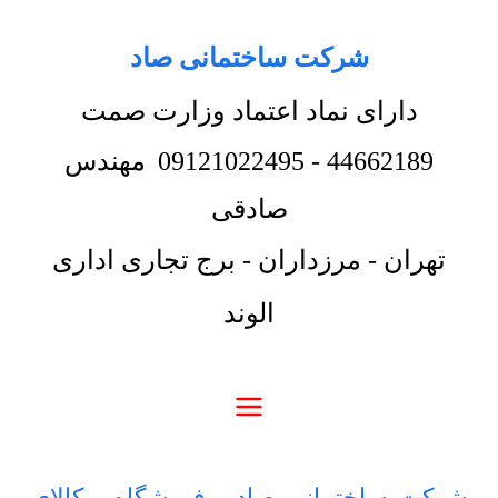
شرکت ساختمانی صاد
دارای نماد اعتماد وزارت صمت
44662189
-
09121022495
مهندس
صادقی
تهران - مرزداران - برج تجاری اداری
الوند
شرکت ساختمانی صاد
-
فروشگاه
-
کالای