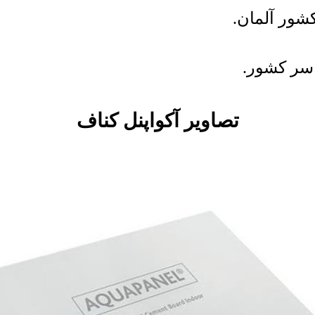
اسر کشور.
تصاویر آکواپنل کناف