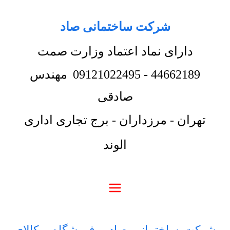
شرکت ساختمانی صاد
دارای نماد اعتماد وزارت صمت
44662189
-
09121022495
مهندس
صادقی
تهران - مرزداران - برج تجاری اداری
الوند
شرکت ساختمانی صاد
-
فروشگاه
-
کالای