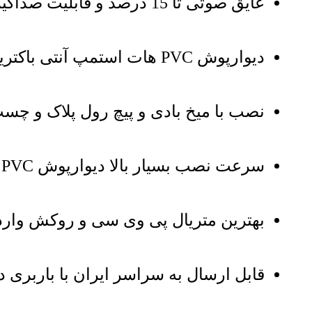
عایق صوتی تا 15 درصد و قابلیت صداگیری
دیوارپوش PVC هات استمپ آنتی باکتریال و ضد قارچ و مناسب اماکن بهداشتی
نصب با میخ بادی و پیچ رول پلاک و چسب
سرعت نصب بسیار بالا دیوارپوش PVC هات استمپ کد 104
بهترین متریال پی وی سی و روکش واردا
قابل ارسال به سراسر ایران با باربری دا