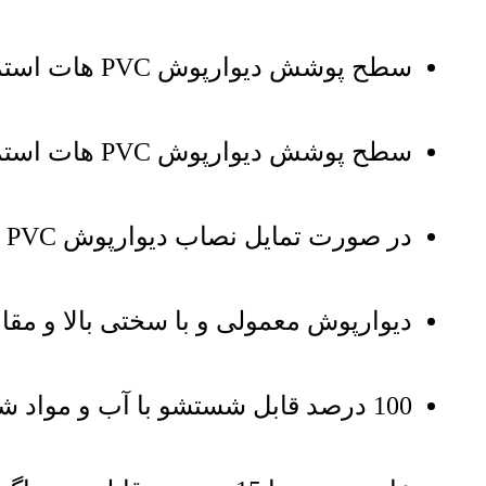
سطح پوشش دیوارپوش PVC هات استمپ کد 104 با عرض 20 سانت معادل 1.2 مترمربع است
سطح پوشش دیوارپوش PVC هات استمپ کد 104 با عرض 25 سانت معادل 1.5 مترمربع است
در صورت تمایل نصاب دیوارپوش PVC هات استمپ حرفه ای و شرکتی اعزام خواهد شد
دیوارپوش معمولی و با سختی بالا و مقاو
100 درصد قابل شستشو با آب و مواد شوینده با روکش بسیار مقاوم