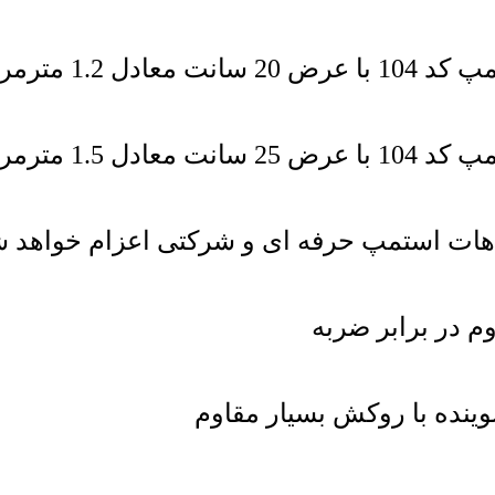
م در برابر ضربه