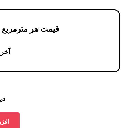
قیمت هر مترمربع
دی
آخرین 
دیوارپو
افزودن دیو