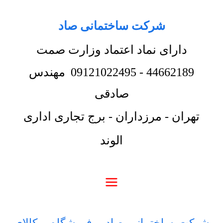
شرکت ساختمانی صاد
دارای نماد اعتماد وزارت صمت
44662189
-
09121022495
مهندس
صادقی
تهران - مرزداران - برج تجاری اداری
الوند
شرکت ساختمانی صاد
-
فروشگاه
-
کالای