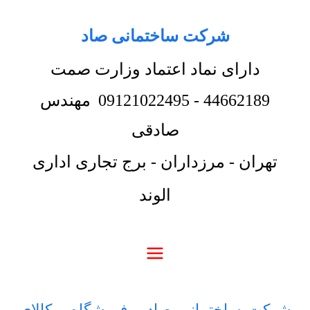
شرکت ساختمانی صاد
دارای نماد اعتماد وزارت صمت
44662189
-
09121022495
مهندس
صادقی
تهران - مرزداران - برج تجاری اداری
الوند
شرکت ساختمانی صاد
-
فروشگاه
-
کالای