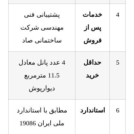
4
خدمات
پشتیبانی فنی
پس از
مهندسی شرکت
فروش
ساختمانی صاد
5
حداقل
4 عدد پانل معادل
خرید
11.5 مترمربع
دیوارپوش
6
استاندارد
مطابق با استاندارد
ملی ایران 19086