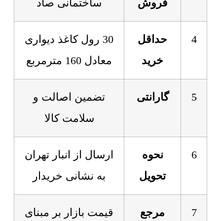
فروش
ساختمانی صاد
4
حداقل
30 رول کاغذ دیواری
خرید
معادل 160 مترمربع
5
گارانتی
تضمین اصالت و
سلامت کالا
6
نحوه
ارسال از انبار تهران
تحویل
به نشانی خریدار
7
مرجع
قیمت بازار بر مبنای