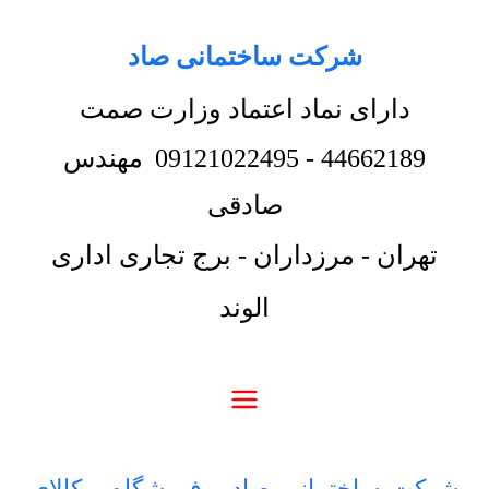
شرکت ساختمانی صاد
دارای نماد اعتماد وزارت صمت
44662189
-
09121022495
مهندس
صادقی
تهران - مرزداران - برج تجاری اداری
الوند
شرکت ساختمانی صاد
-
فروشگاه
-
کالای