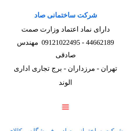
شرکت ساختمانی صاد
دارای نماد اعتماد وزارت صمت
44662189
-
09121022495
مهندس
صادقی
تهران - مرزداران - برج تجاری اداری
الوند
شرکت ساختمانی صاد
-
فروشگاه
-
کالای