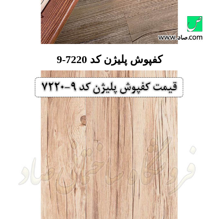
کفپوش پلیژن کد 7220-9