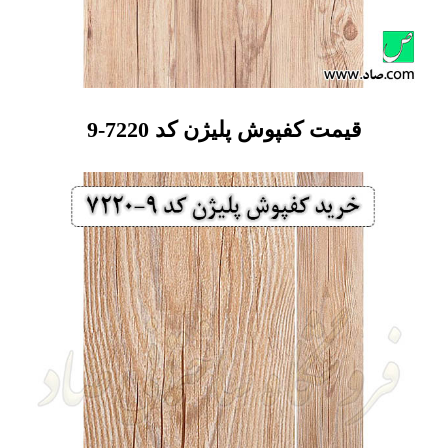
قیمت کفپوش پلیژن کد 7220-9