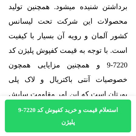
برداشتن شنیده میشود. همچنین تولید
محصولات این شرکت تحت لیسانس
کشور آلمان و رویه آن بسیار با کیفیت
است. با توجه به قیمت کفپوش پلیژن کد
7220-9 و همچنین مزایایی همچون
خصوصیات آنتی باکتریال و لاک پلی
یورتان است که این امر مقاومت سایش
سطح کفپوش را در مقابل تردد به شدت
استعلام قیمت و خرید کفپوش کد 7220-9
پلیژن
افزایش میدهد خرید کفپوش POLYGEN