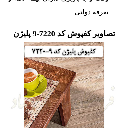
تعرفه دولتی
تصاویر کفپوش کد 7220-9 پلیژن