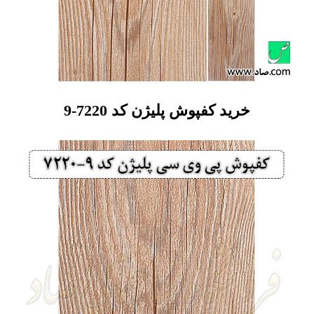
خرید کفپوش پلیژن کد 7220-9