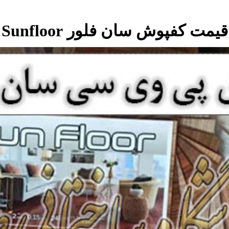
قیمت کفپوش سان فلور Sunfloor