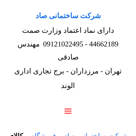
شرکت ساختمانی صاد
دارای نماد اعتماد وزارت صمت
44662189
-
09121022495
مهندس
صادقی
تهران - مرزداران - برج تجاری اداری
الوند
شرکت ساختمانی صاد
-
فروشگاه
-
کالای