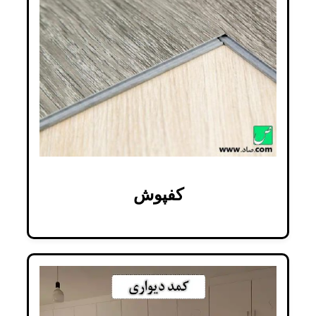
کفپوش