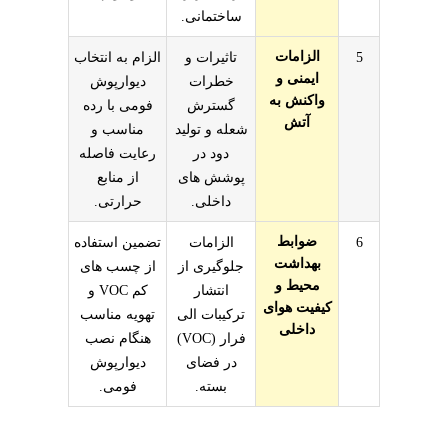
ساختمانی.
الزامات
5
تاثیرات و
الزام به انتخاب
ایمنی و
خطرات
دیوارپوش
واکنش به
گسترش
فومی با رده
آتش
شعله و تولید
مناسب و
دود در
رعایت فاصله
پوشش های
از منابع
داخلی.
حرارتی.
ضوابط
6
الزامات
تضمین استفاده
بهداشت
جلوگیری از
از چسب های
محیط و
انتشار
کم VOC و
کیفیت هوای
ترکیبات الی
تهویه مناسب
داخلی
فرار (VOC)
هنگام نصب
در فضای
دیوارپوش
بسته.
فومی.