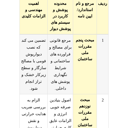
ردیف
مرجع و نام
محدوده
اهمیت
استاندارد/
پوشش و
مهندسی و
ایین نامه
کاربرد در
الزامات کلیدی
سیستم های
پوشش دیوار
 ها در مدیریت نصب دیوارپوش فومی
مبحث پنجم
1
مرجع قانونی
تضمین می کند
مقررات
برای مصالح و
که نصب
ملی
فراورده های
دیوارپوش
ساختمان
ساختمانی و
فومی با مصالح
شرایط
سازگار و سطح
نگهداری
زیرکار خشک و
پوشش های
تراز انجام
داخلی.
شود.
مبحث
2
اصول بنیادین
الزام به
نوزدهم
صرفه جویی
بررسی ضریب
مقررات
انرژی و
هدایت حرارتی
ملی
الزامات عایق
و نقش
ساختمان
کاری حرارتی
دیوارپوش