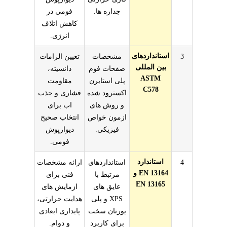
جداره ها.
فومی در
کاهش اتلاف
انرژی.
استانداردهای
3
مشخصات
تعیین الزامات
بین المللی
صفحات فوم
دانسیته،
ASTM
پلی استایرن
مقاومت
C578
اکسترود شده
فشاری و جذب
و روش های
اب برای
ازمون خواص
انتخاب صحیح
فیزیکی.
دیوارپوش
فومی.
استاندارد
4
استانداردهای
ارائه مشخصات
EN 13164 و
مرتبط با
فنی برای
EN 13165
عایق های
ازمایش های
XPS و پلی
هدایت حرارتی،
یورتان سخت
پایداری ابعادی
برای کاربرد
و دوام.