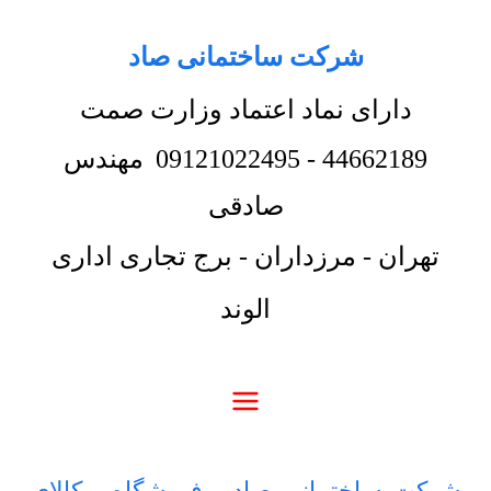
شرکت ساختمانی صاد
دارای نماد اعتماد وزارت صمت
44662189
-
09121022495
مهندس
صادقی
تهران - مرزداران - برج تجاری اداری
الوند
شرکت ساختمانی صاد
-
فروشگاه
-
کالای