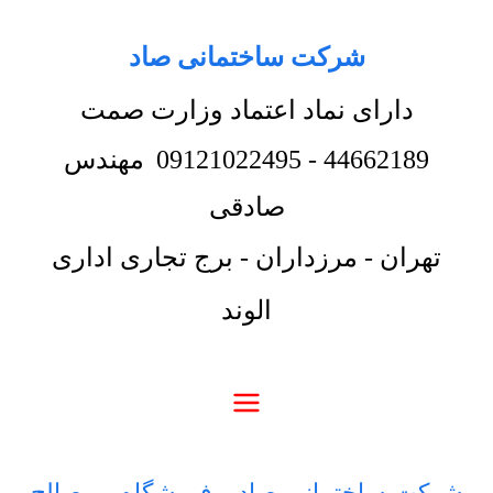
شرکت ساختمانی صاد
دارای نماد اعتماد وزارت صمت
44662189
-
09121022495
مهندس
صادقی
تهران - مرزداران - برج تجاری اداری
الوند
شرکت ساختمانی صاد
-
فروشگاه
-
مصالح