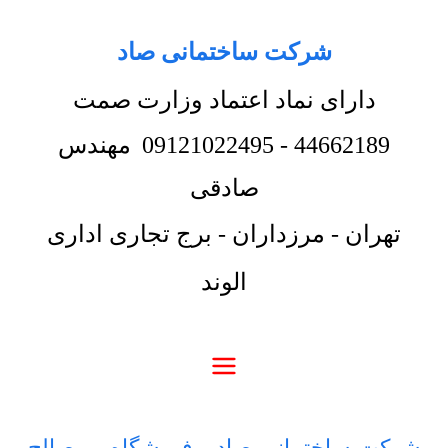
شرکت ساختمانی صاد
دارای نماد اعتماد وزارت صمت
44662189
-
09121022495
مهندس
صادقی
تهران - مرزداران - برج تجاری اداری
الوند
شرکت ساختمانی صاد
-
فروشگاه
-
مصالح