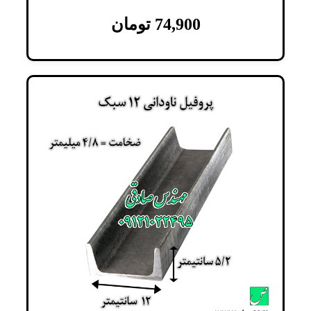
74,900
تومان