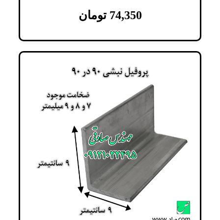
74,350
تومان