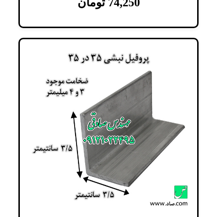
74,250
تومان