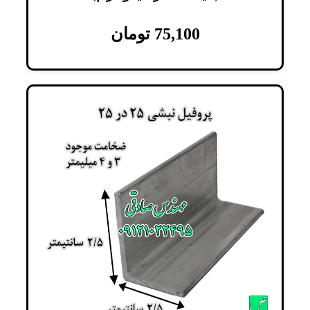
75,100
تومان