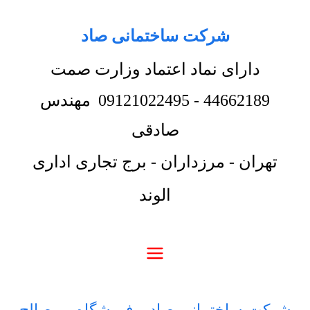
شرکت ساختمانی صاد
دارای نماد اعتماد وزارت صمت
44662189
-
09121022495
مهندس
صادقی
تهران - مرزداران - برج تجاری اداری
الوند
شرکت ساختمانی صاد
-
فروشگاه
-
مصالح