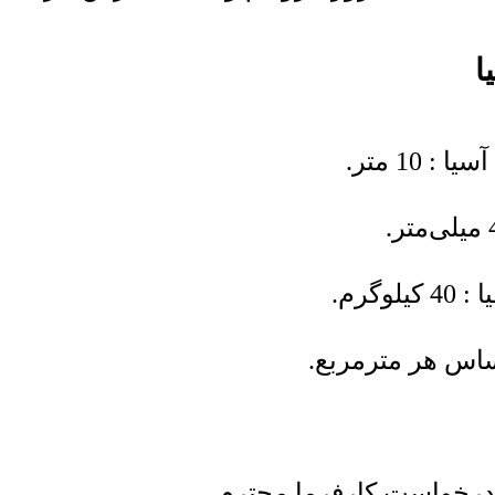
ا
10 متر.
گرم.
ساس هر مترمربع.
رخواست کارفرما محترم.