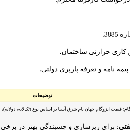
388.
 کاری حرارتی ساختمان.
یمه نامه و تعرفه باربری دولتی.
توضیحات
امل مجموع هزینه ( ایزوگام + حمل + نصب )
ام
: قیمت ایزوگام جهان بام شرق آسیا بر اساس نوع (تک‌لایه، دولایه)
فتی
: برای زیرسازی و چسبندگی بهتر در برخی م