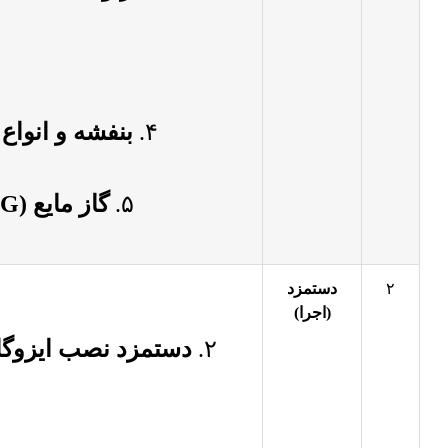
۴.
بنفشه و انواع
۵.
گاز مایع (LPG)
۲
دستمزد
(اجرا)
۲.
دستمزد نصب ایزوگا