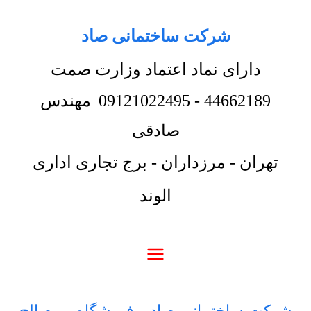
شرکت ساختمانی صاد
دارای نماد اعتماد وزارت صمت
44662189
-
09121022495
مهندس
صادقی
تهران - مرزداران - برج تجاری اداری
الوند
شرکت ساختمانی صاد
-
فروشگاه
-
مصالح