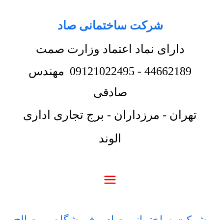
شرکت ساختمانی صاد
دارای نماد اعتماد وزارت صمت
44662189
-
09121022495
مهندس
صادقی
تهران - مرزداران - برج تجاری اداری
الوند
شرکت ساختمانی صاد
-
فروشگاه
-
مصالح