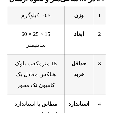
1
وزن
10.5 کیلوگرم
2
ابعاد
15 × 25 × 60
سانتیمتر
3
حداقل
15 مترمکعب بلوک
خرید
هبلکس معادل یک
کامیون تک محور
4
استاندارد
مطابق با استاندارد