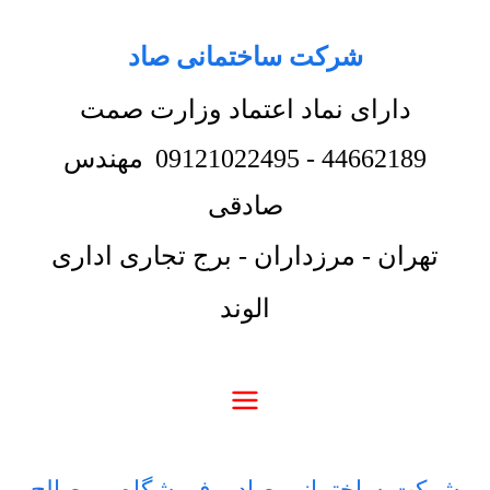
شرکت ساختمانی صاد
دارای نماد اعتماد وزارت صمت
44662189
-
09121022495
مهندس
صادقی
تهران - مرزداران - برج تجاری اداری
الوند
شرکت ساختمانی صاد
-
فروشگاه
-
مصالح