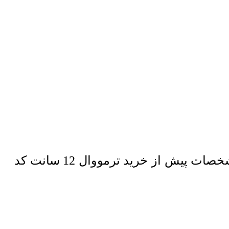
پس از مشاهده انواع ترمووال و مقایسه محصول مورد نظر، نسبت به مطالعه مشخصات پیش از خرید ترمووال 12 سانت کد