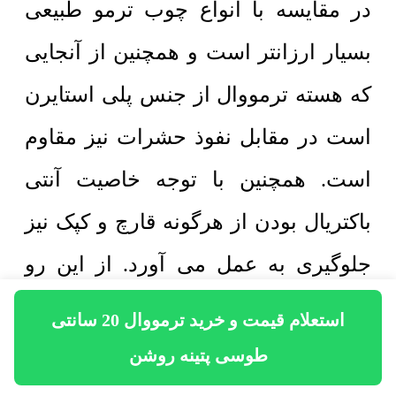
در مقایسه با انواع چوب ترمو طبیعی
بسیار ارزانتر است و همچنین از آنجایی
که هسته ترمووال از جنس پلی استایرن
است در مقابل نفوذ حشرات نیز مقاوم
است. همچنین با توجه خاصیت آنتی
باکتریال بودن از هرگونه قارچ و کپک نیز
جلوگیری به عمل می آورد. از این رو
میتوان ترمووال 20 سانتی طوسی پتینه
استعلام قیمت و خرید ترمووال 20 سانتی
روشن را در محیط مسکونی، اداری و
طوسی پتینه روشن
تجاری نصب کرد. همچنین با توجه به