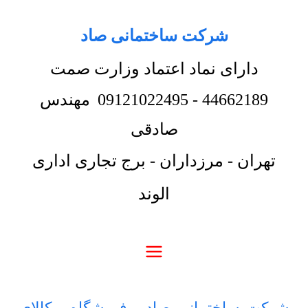
شرکت ساختمانی صاد
دارای نماد اعتماد وزارت صمت
44662189
-
09121022495
مهندس
صادقی
تهران - مرزداران - برج تجاری اداری
الوند
شرکت ساختمانی صاد
-
فروشگاه
-
کالای