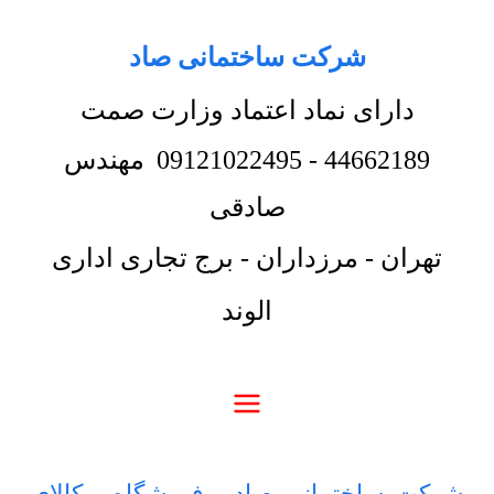
شرکت ساختمانی صاد
دارای نماد اعتماد وزارت صمت
44662189
-
09121022495
مهندس
صادقی
تهران - مرزداران - برج تجاری اداری
الوند
شرکت ساختمانی صاد
-
فروشگاه
-
کالای