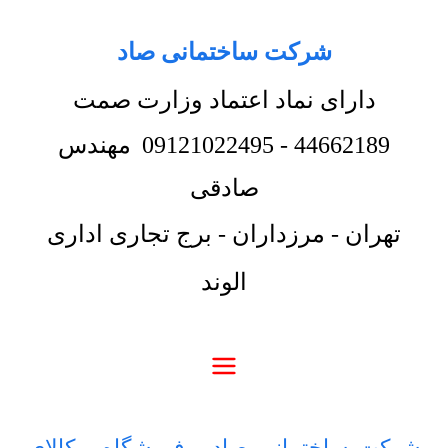
شرکت ساختمانی صاد
دارای نماد اعتماد وزارت صمت
44662189
-
09121022495
مهندس
صادقی
تهران - مرزداران - برج تجاری اداری
الوند
شرکت ساختمانی صاد
-
فروشگاه
-
کالای