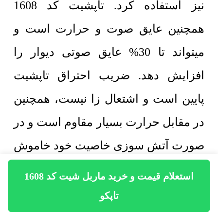
نیز استفاده کرد. تاپشیت کد 1608
همچنین عایق صوت و حرارت است و
میتواند تا 30% عایق صوتی دیوار را
افزایش دهد. ضریب احتراق تاپشیت
پایین است و اشتعال زا نیست، همچنین
در مقابل حرارت بسیار مقاوم است و در
صورت آتش سوزی خاصیت خود خاموش
شوندگی دارد. از این رو میتوان از
استعلام قیمت و خرید ماربل شیت کد 1608
تاپشیت به عنوان پوشش بین کابینت
تاپکو
آشپزخانه نیز استفاده کرد. ثبات رنگ بالا