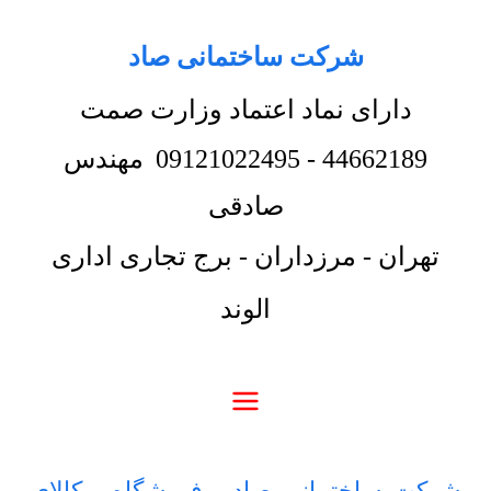
شرکت ساختمانی صاد
دارای نماد اعتماد وزارت صمت
44662189
-
09121022495
مهندس
صادقی
تهران - مرزداران - برج تجاری اداری
الوند
شرکت ساختمانی صاد
-
فروشگاه
-
کالای