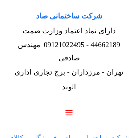
شرکت ساختمانی صاد
دارای نماد اعتماد وزارت صمت
44662189
-
09121022495
مهندس
صادقی
تهران - مرزداران - برج تجاری اداری
الوند
شرکت ساختمانی صاد
-
فروشگاه
-
کالای