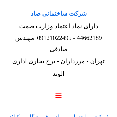
شرکت ساختمانی صاد
دارای نماد اعتماد وزارت صمت
44662189
-
09121022495
مهندس
صادقی
تهران - مرزداران - برج تجاری اداری
الوند
شرکت ساختمانی صاد
-
فروشگاه
-
کالای