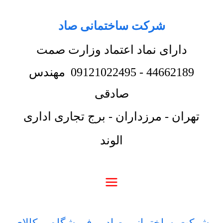
شرکت ساختمانی صاد
دارای نماد اعتماد وزارت صمت
44662189
-
09121022495
مهندس
صادقی
تهران - مرزداران - برج تجاری اداری
الوند
شرکت ساختمانی صاد
-
فروشگاه
-
کالای