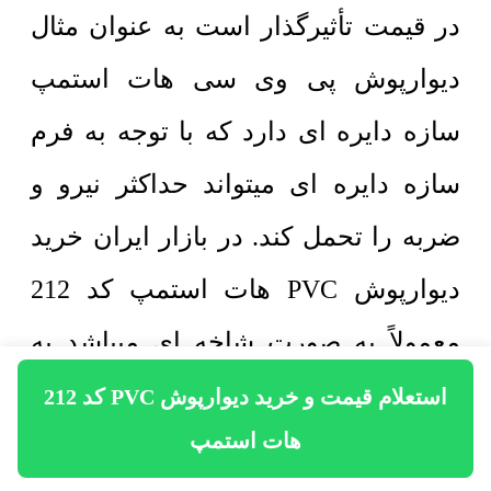
در قیمت تأثیرگذار است به عنوان مثال
دیوارپوش پی وی سی هات استمپ
سازه دایره ای دارد که با توجه به فرم
سازه دایره ای میتواند حداکثر نیرو و
ضربه را تحمل کند. در بازار ایران خرید
دیوارپوش PVC هات استمپ کد 212
معمولاً به صورت شاخه ای میباشد به
این معنی که پس از برآورد متراژ دیوار و
استعلام قیمت و خرید دیوارپوش PVC کد 212
هات استمپ
همچنین با توجه به سطح پوشش هر