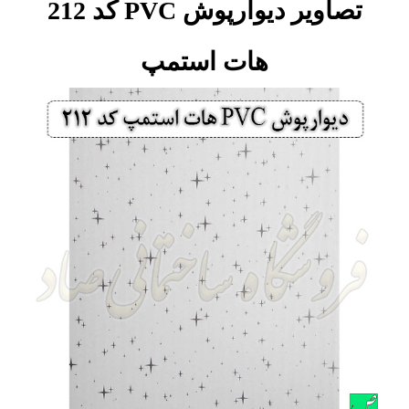
تصاویر دیوارپوش PVC کد 212
هات استمپ