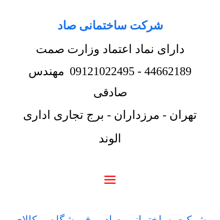
شرکت ساختمانی صاد
دارای نماد اعتماد وزارت صمت
44662189
-
09121022495
مهندس
صادقی
تهران - مرزداران - برج تجاری اداری
الوند
شرکت ساختمانی صاد
-
فروشگاه
-
کالای