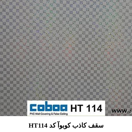
سقف کاذب کوبوآ کد HT114