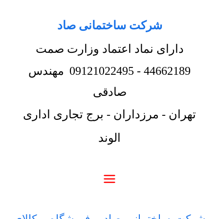
شرکت ساختمانی صاد
دارای نماد اعتماد وزارت صمت
44662189
-
09121022495
مهندس
صادقی
تهران - مرزداران - برج تجاری اداری
الوند
شرکت ساختمانی صاد
-
فروشگاه
-
کالای