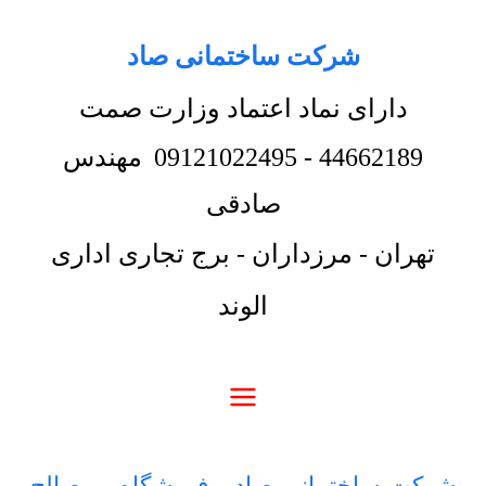
شرکت ساختمانی صاد
دارای نماد اعتماد وزارت صمت
44662189
-
09121022495
مهندس
صادقی
تهران - مرزداران - برج تجاری اداری
الوند
شرکت ساختمانی صاد
-
فروشگاه
-
مصالح