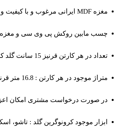
مغزه MDF ایرانی مرغوب و با کیفیت و روکش PVC وارداتی از کشور کره جنوبی
چسب مابین روکش پی وی سی و مغزه MDF با کیفیت بالا و وارداتی کشور بلهلی
تعداد در هر کارتن قرنیز 15 سانت گلد کرونوگرین : 6 شاخه
متراژ موجود در هر کارتن : 16.8 متر قرنیز 15 سانت
در صورت درخواست مشتری امکان اعزا
ابزار موجود کرونوگرین گلد : تاشو، اس