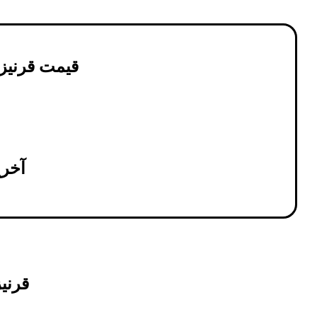
قیمت قرنیز ام د
آخرین 
قرنیز ام