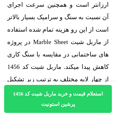
ارزانتر است و همچنین سرعت اجرای
آن نسبت به سنگ و سرامیک بسیار بالاتر
است از این رو هزینه تمام شده استفاده
از ماربل شیت Marble Sheet در پروژه
های ساختمانی در مقایسه با سنگ کاری
کاهش پیدا میکند. ماربل شیت کد 1456
از چهار لایه مختلف به ترتیب زیر تشکیل
شده است: 1- برد پی وی سی 2- لایه
استعلام قیمت و خرید ماربل شیت کد 1456
مقاوم در برابر UV و ضد آب 3- لایه
پرشین استونیت