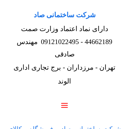
شرکت ساختمانی صاد
دارای نماد اعتماد وزارت صمت
44662189
-
09121022495
مهندس
صادقی
تهران - مرزداران - برج تجاری اداری
الوند
شرکت ساختمانی صاد
-
فروشگاه
-
کالای