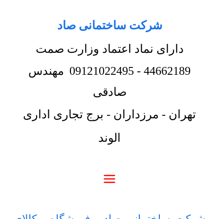
شرکت ساختمانی صاد
دارای نماد اعتماد وزارت صمت
44662189
-
09121022495
مهندس
صادقی
تهران - مرزداران - برج تجاری اداری
الوند
شرکت ساختمانی صاد
-
فروشگاه
-
کالای