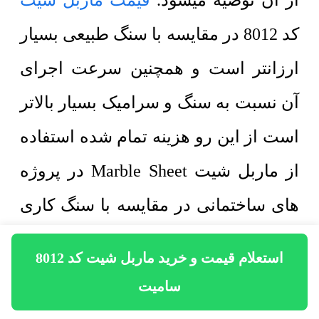
از آن توصیه میشود.
قیمت ماربل شیت
کد 8012 در مقایسه با سنگ طبیعی بسیار
ارزانتر است و همچنین سرعت اجرای
آن نسبت به سنگ و سرامیک بسیار بالاتر
است از این رو هزینه تمام شده استفاده
از ماربل شیت Marble Sheet در پروژه
های ساختمانی در مقایسه با سنگ کاری
کاهش پیدا میکند. ماربل شیت کد 8012
استعلام قیمت و خرید ماربل شیت کد 8012
از چهار لایه مختلف به ترتیب زیر تشکیل
سامیت
شده است: 1- برد پی وی سی 2- لایه