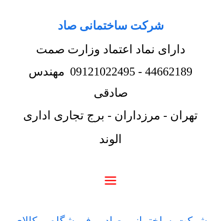
شرکت ساختمانی صاد
دارای نماد اعتماد وزارت صمت
44662189
-
09121022495
مهندس
صادقی
تهران - مرزداران - برج تجاری اداری
الوند
شرکت ساختمانی صاد
-
فروشگاه
-
کالای